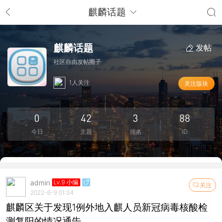
麒麟话题
麒麟话题
发帖
社区自由发帖圈子
1人关注
关注版块
0
42
3
88
今日
主题
排名
ID
admin
Lv.9 小编
关注
2022-6-9 01:34
麒麟区关于发现1例外地入麒人员新冠病毒核酸检
测复阳的情况通告