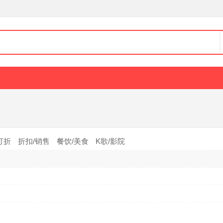
打折
折扣/销售
餐饮/美食
K歌/影院