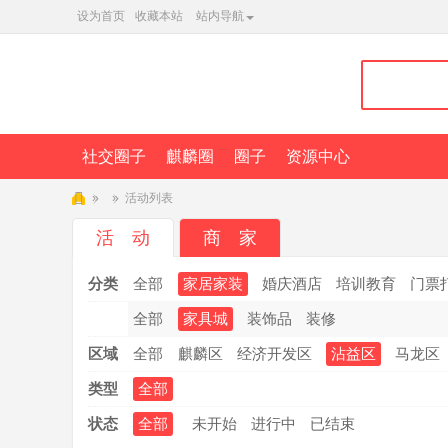
设为首页
收藏本站
站内导航
社交圈子
麒麟圈
圈子
资源中心
»
»
活动列表
麒
活 动
商 家
麟
分类
全部
家居家装
婚庆酒店
培训教育
门票
L
T
全部
家具城
装饰品
装修
Q
区域
全部
麒麟区
经济开发区
沾益区
马龙区
类型
全部
状态
全部
未开始
进行中
已结束