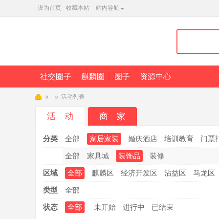
设为首页
收藏本站
站内导航
社交圈子
麒麟圈
圈子
资源中心
»
»
活动列表
麒
活 动
商 家
麟
分类
全部
家居家装
婚庆酒店
培训教育
门票
L
T
全部
家具城
装饰品
装修
Q
区域
全部
麒麟区
经济开发区
沾益区
马龙区
类型
全部
状态
全部
未开始
进行中
已结束