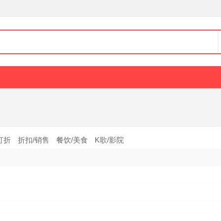
打折
折扣/销售
餐饮/美食
K歌/影院