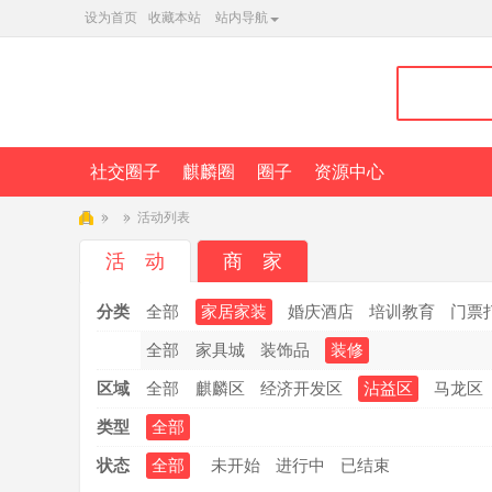
设为首页
收藏本站
站内导航
社交圈子
麒麟圈
圈子
资源中心
»
»
活动列表
麒
活 动
商 家
麟
分类
全部
家居家装
婚庆酒店
培训教育
门票
L
T
全部
家具城
装饰品
装修
Q
区域
全部
麒麟区
经济开发区
沾益区
马龙区
类型
全部
状态
全部
未开始
进行中
已结束