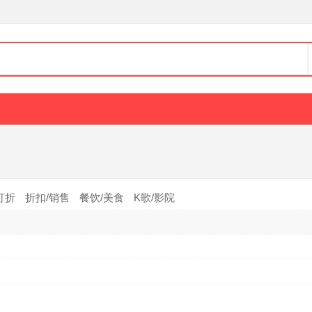
打折
折扣/销售
餐饮/美食
K歌/影院