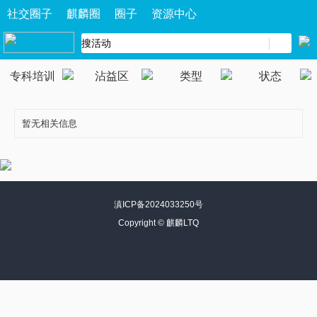
社交圈子
麒麟圈
圈子
资源中心
专科培训
沾益区
类型
状态
暂无相关信息
滇ICP备2024033250号
Copyright ©
麒麟LTQ