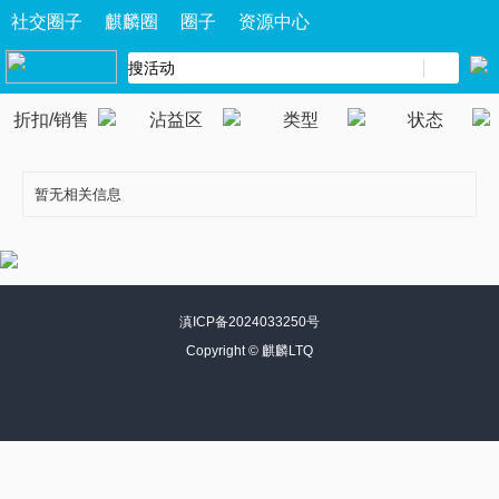
社交圈子
麒麟圈
圈子
资源中心
折扣/销售
沾益区
类型
状态
暂无相关信息
滇ICP备2024033250号
Copyright ©
麒麟LTQ