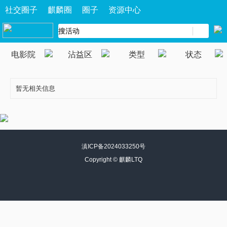
社交圈子
麒麟圈
圈子
资源中心
电影院
沾益区
类型
状态
暂无相关信息
滇ICP备2024033250号
Copyright ©
麒麟LTQ