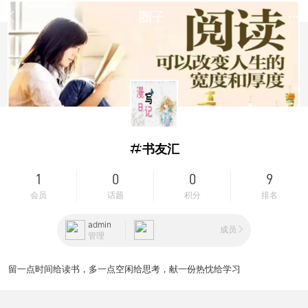
圈子
书友汇
1
0
0
9
会员
话题
积分
排名
admin
成员
管理
留一点时间给读书，多一点空闲给思考，献一份热忱给学习