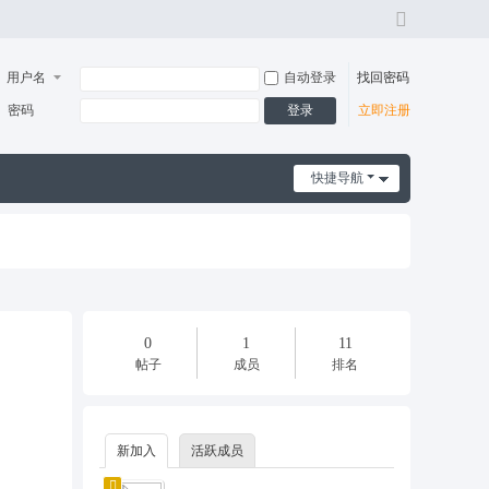
切
换
风
用户名
自动登录
找回密码
格
登录
密码
立即注册
快捷导航
0
1
11
帖子
成员
排名
新加入
活跃成员