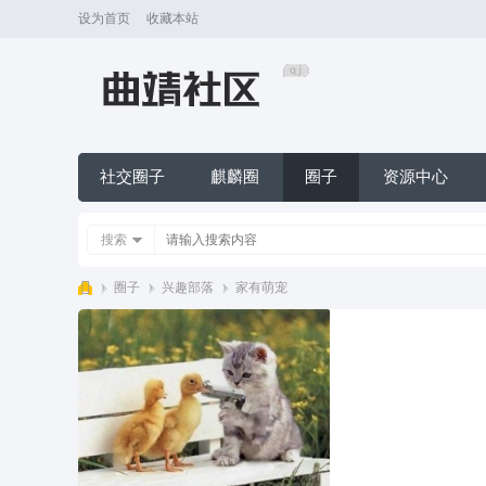
设为首页
收藏本站
社交圈子
麒麟圈
圈子
资源中心
搜索
›
圈子
›
兴趣部落
›
家有萌宠
麒
麟
L
T
Q