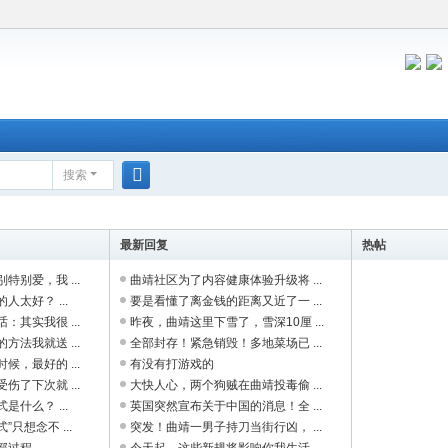
搜索
搜
索
最新回复
热帖
别爱，我 ...
曲靖社区为了内容健康体验升级将 ...
太好？ ...
要是看懂了离金钱的距离又近了一 ...
其实我很 ...
昨夜，曲靖这里下雪了，雪深10厘 ...
法我就送 ...
全部封存！紧急销毁！多地菜场已 ...
，最好的 ...
有没有打游戏的
了下次就 ...
大快人心，两个狗贼在曲靖投毒偷 ...
什么？ ...
英国突然宣布关于中国的消息！全 ...
只想念不 ...
突发！曲靖一男子持刀当街行凶， ...