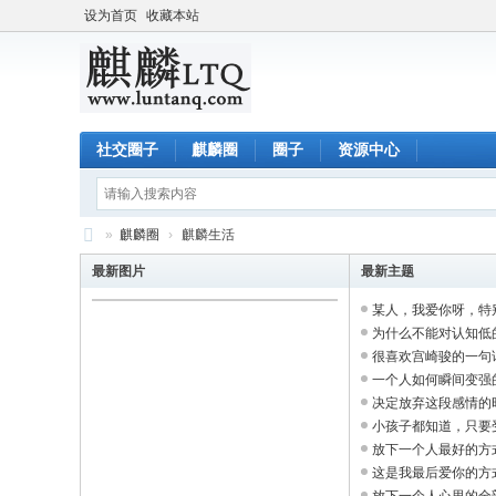
设为首页
收藏本站
社交圈子
麒麟圈
圈子
资源中心
»
麒麟圈
›
麒麟生活
麒
最新图片
最新主题
麟
某人，我爱你呀，特别特
L
为什么不能对认知低的人
很喜欢宫崎骏的一句话：
T
一个人如何瞬间变强的方
Q
决定放弃这段感情的时候
小孩子都知道，只要受伤
放下一个人最好的方式是
这是我最后爱你的方式”