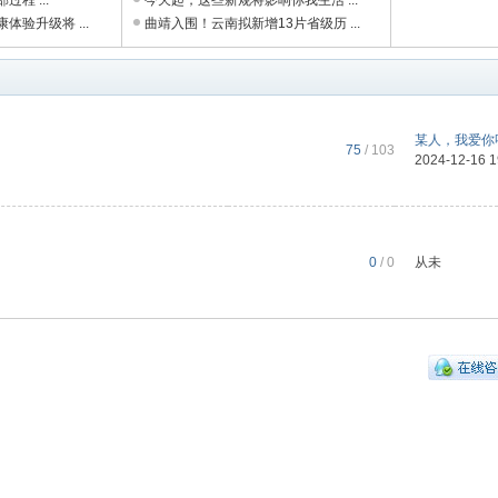
程 ...
今天起，这些新规将影响你我生活 ...
验升级将 ...
曲靖入围！云南拟新增13片省级历 ...
某人，我爱你呀
75
/ 103
2024-12-16 
0
/ 0
从未